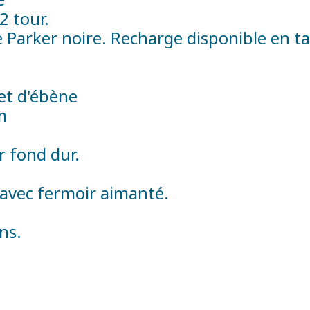
2 tour.
Parker noire. Recharge disponible en tai
et d'ébène
m
ur fond dur.
é avec fermoir aimanté.
ns.