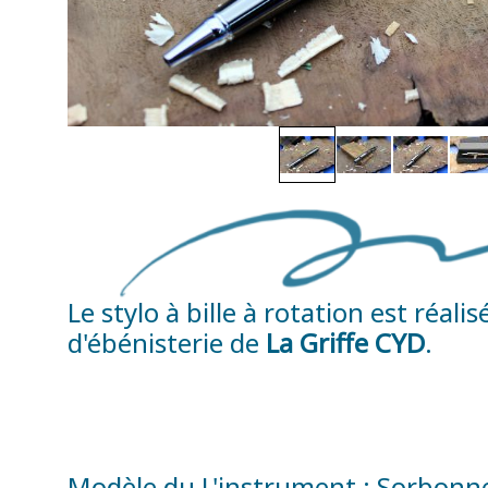
Le stylo à bille à rotation est réa
d'ébénisterie de
La Griffe CYD
.
Modèle du L'instrument
: Sorbonn