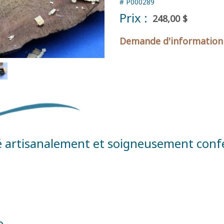
#
P000289
Prix :
248,00 $
Demande d'information
lisé artisanalement et soigneusement confe
e